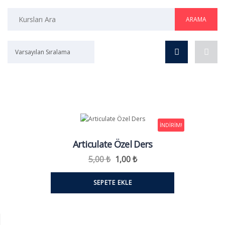
Arama:
Varsayılan Sıralama
İNDIRIM!
Articulate Özel Ders
Orijinal
Şu
5,00
₺
1,00
₺
fiyat:
andaki
5,00 ₺.
fiyat:
SEPETE EKLE
1,00 ₺.