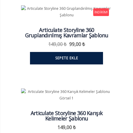
İNDIRIM!
Articulate Storyline 360
Gruplandırılmış Kavramlar Şablonu
Orijinal
Şu
149,00
₺
99,00
₺
fiyat:
andaki
149,00 ₺.
fiyat:
SEPETE EKLE
99,00 ₺.
Articulate Storyline 360 Karışık
Kelimeler Şablonu
149,00
₺