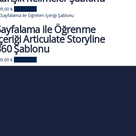
49,00
₺
Sepete Ekle
Sayfalama ile Öğrenme
çeriği Articulate Storyline
360 Şablonu
49,00
₺
Sepete Ekle