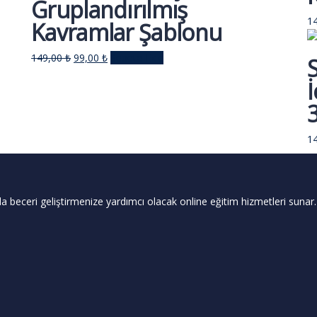
Gruplandırılmış
1
Kavramlar Şablonu
Orijinal
Şu
149,00
₺
99,00
₺
Sepete Ekle
fiyat:
andaki
İ
149,00 ₺.
fiyat:
99,00 ₺.
1
a beceri geliştirmenize yardımcı olacak online eğitim hizmetleri sunar.