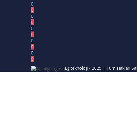
Eğiteknoloji
- 2025 | Tüm Hakları Sakl
Giriş Yap
Parola en az 8 karakterden oluşmalı, rakam v