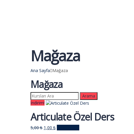
Talep Gönder
Mesajı gönderildi.
Kapalı
Mağaza
Ana Sayfa
Mağaza
Mağaza
Arama:
İndirim!
Articulate Özel Ders
Orijinal
Şu
5,00
₺
1,00
₺
Sepete Ekle
fiyat:
andaki