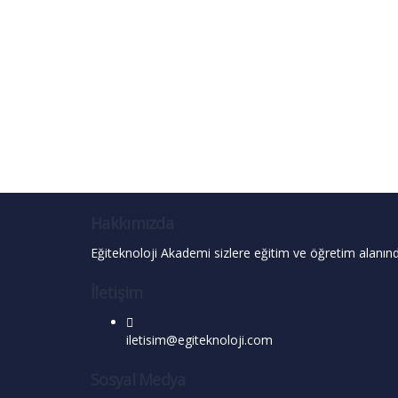
5,00 ₺.
fiyat:
1,00 ₺.
Hakkımızda
Eğiteknoloji Akademi sizlere eğitim ve öğretim alanınd
İletişim
iletisim@egiteknoloji.com
Sosyal Medya